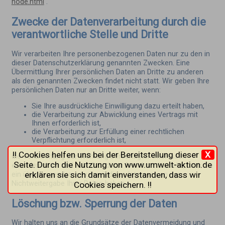
node.html
.
Zwecke der Datenverarbeitung durch die
verantwortliche Stelle und Dritte
Wir verarbeiten Ihre personenbezogenen Daten nur zu den in
dieser Datenschutzerklärung genannten Zwecken. Eine
Übermittlung Ihrer persönlichen Daten an Dritte zu anderen
als den genannten Zwecken findet nicht statt. Wir geben Ihre
persönlichen Daten nur an Dritte weiter, wenn:
Sie Ihre ausdrückliche Einwilligung dazu erteilt haben,
die Verarbeitung zur Abwicklung eines Vertrags mit
Ihnen erforderlich ist,
die Verarbeitung zur Erfüllung einer rechtlichen
Verpflichtung erforderlich ist,
!! Cookies helfen uns bei der Bereitstellung dieser
X
die Verarbeitung zur Wahrung berechtigter Interessen
Seite. Durch die Nutzung von www.umwelt-aktion.de
erforderlich ist und kein Grund zur Annahme besteht, dass Sie
erklären sie sich damit einverstanden, dass wir
ein überwiegendes schutzwürdiges Interesse an der
Nichtweitergabe Ihrer Daten haben.
Cookies speichern. !!
Löschung bzw. Sperrung der Daten
Wir halten uns an die Grundsätze der Datenvermeidung und