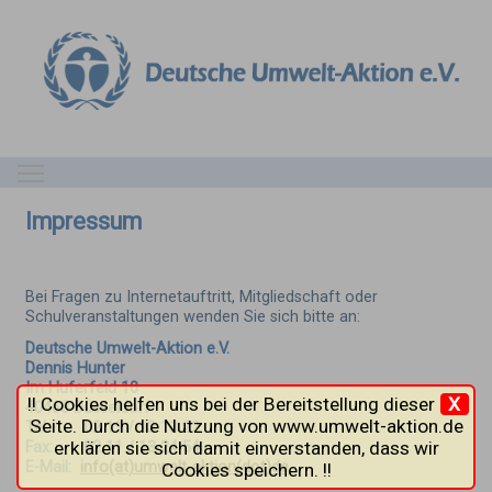
Toggle main menu visibility
Impressum
Bei Fragen zu Internetauftritt, Mitgliedschaft oder
Schulveranstaltungen wenden Sie sich bitte an:
Deutsche Umwelt-Aktion e.V.
Dennis Hunter
Im Huferfeld 10
!! Cookies helfen uns bei der Bereitstellung dieser
X
40468 Düsseldorf
Seite. Durch die Nutzung von www.umwelt-aktion.de
Tel.: 02 11 / 13 13 22
erklären sie sich damit einverstanden, dass wir
Fax: 02 11 / 13 24 54
E-Mail:
info(at)umwelt-aktion(dot)de
Cookies speichern. !!